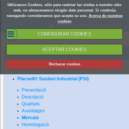
Utilizamos Cookies, sólo para rastrear las visitas a nuestro sitio
web, no almacenamos ningún dato personal. Si continúa
navegando consideramos que acepta su uso.
Acerca de nuestras
93 685 12 62
cookies
revestimientos@coberplast.com
CONFIGURAR COOKIES
ACEPTAR COOKIES
PRODUCTES Y SERVEIS
Rechazar cookies
Revestiment sanitàri sistema Placsell®
Placsell® Sanitari Industrial (PSI)
Presentació
Descripció
Qualitats
Avantatges
Mercats
Homologació