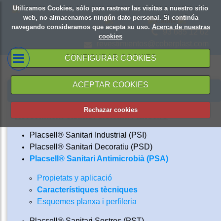
Utilizamos Cookies, sólo para rastrear las visitas a nuestro sitio
web, no almacenamos ningún dato personal. Si continúa
navegando consideramos que acepta su uso.
Acerca de nuestras
93 685 12 62
cookies
revestimientos@coberplast.com
CONFIGURAR COOKIES
ACEPTAR COOKIES
PRODUCTES Y SERVEIS
Rechazar cookies
Revestiment sanitàri sistema Placsell®
Placsell® Sanitari Industrial (PSI)
Placsell® Sanitari Decoratiu (PSD)
Placsell® Sanitari Antimicrobià (PSA)
Propietats y aplicació
Característiques tècniques
Esquemes planxa i perfileria
Placsell® Sanitari Sostres (PST)