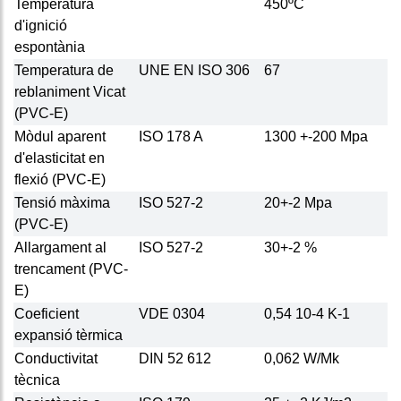
Temperatura
450ºC
d'ignició
espontània
Temperatura de
UNE EN ISO 306
67
reblaniment Vicat
(PVC-E)
Mòdul aparent
ISO 178 A
1300 +-200 Mpa
d'elasticitat en
flexió (PVC-E)
Tensió màxima
ISO 527-2
20+-2 Mpa
(PVC-E)
Allargament al
ISO 527-2
30+-2 %
trencament (PVC-
E)
Coeficient
VDE 0304
0,54 10-4 K-1
expansió tèrmica
Conductivitat
DIN 52 612
0,062 W/Mk
tècnica