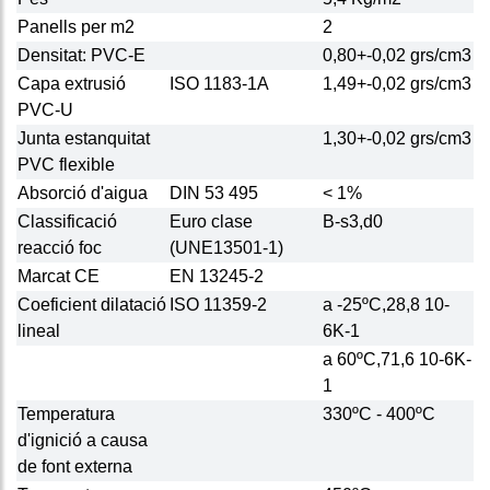
Panells per m2
2
Densitat: PVC-E
0,80+-0,02 grs/cm3
Capa extrusió
ISO 1183-1A
1,49+-0,02 grs/cm3
PVC-U
Junta estanquitat
1,30+-0,02 grs/cm3
PVC flexible
Absorció d'aigua
DIN 53 495
< 1%
Classificació
Euro clase
B-s3,d0
reacció foc
(UNE13501-1)
Marcat CE
EN 13245-2
Coeficient dilatació
ISO 11359-2
a -25ºC,28,8 10-
lineal
6K-1
a 60ºC,71,6 10-6K-
1
Temperatura
330ºC - 400ºC
d'ignició a causa
de font externa